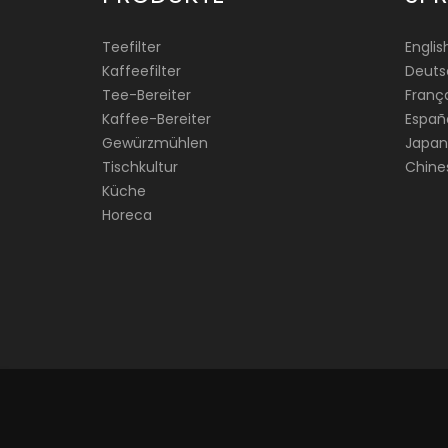
Teefilter
Englis
Kaffeefilter
Deuts
Tee-Bereiter
França
Kaffee-Bereiter
Españ
Gewürzmühlen
Japan
Tischkultur
Chine
Küche
Horeca