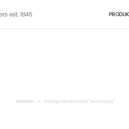
rs est. 1845
PRODUK
Startseite
Beiträge mit Stichworte "tea brewing"