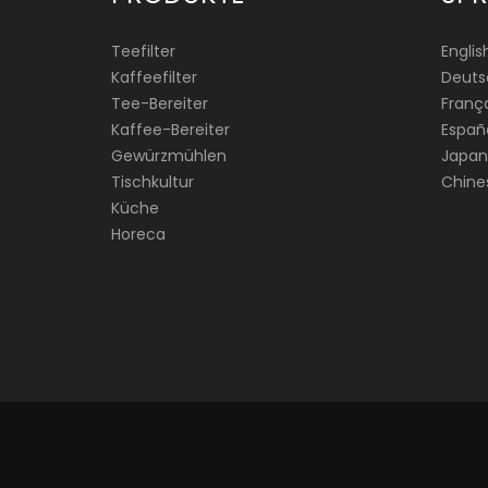
Teefilter
Englis
Kaffeefilter
Deuts
Tee-Bereiter
França
Kaffee-Bereiter
Españ
Gewürzmühlen
Japan
Tischkultur
Chine
Küche
Horeca