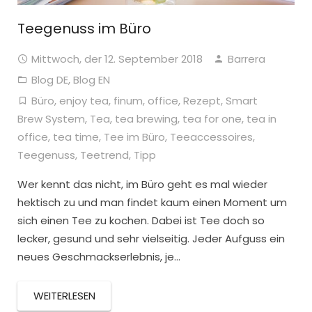
Teegenuss im Büro
Mittwoch, der 12. September 2018
Barrera
Blog DE
,
Blog EN
Büro
,
enjoy tea
,
finum
,
office
,
Rezept
,
Smart
Brew System
,
Tea
,
tea brewing
,
tea for one
,
tea in
office
,
tea time
,
Tee im Büro
,
Teeaccessoires
,
Teegenuss
,
Teetrend
,
Tipp
Wer kennt das nicht, im Büro geht es mal wieder
hektisch zu und man findet kaum einen Moment um
sich einen Tee zu kochen. Dabei ist Tee doch so
lecker, gesund und sehr vielseitig. Jeder Aufguss ein
neues Geschmackserlebnis, je…
WEITERLESEN