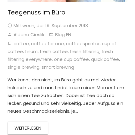
Teegenuss im Büro
Mittwoch, der 19. September 2018
Aldona Cieslik
Blog EN
coffee
,
coffee for one
,
coffee sprinter
,
cup of
coffee
,
finum
,
fresh coffee
,
fresh filtering
,
fresh
filtering everywhere
,
one cup coffee
,
quick coffee
,
single brewing
,
smart brewing
Wer kennt das nicht, im Büro geht es mal wieder
hektisch zu und man findet kaum einen Moment um
sich einen Tee zu kochen. Dabei ist Tee doch so
lecker, gesund und sehr vielseitig. Jeder Aufguss ein
neues Geschmackserlebnis, je…
WEITERLESEN