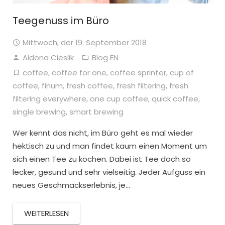
Teegenuss im Büro
Mittwoch, der 19. September 2018
Aldona Cieslik
Blog EN
coffee
,
coffee for one
,
coffee sprinter
,
cup of
coffee
,
finum
,
fresh coffee
,
fresh filtering
,
fresh
filtering everywhere
,
one cup coffee
,
quick coffee
,
single brewing
,
smart brewing
Wer kennt das nicht, im Büro geht es mal wieder
hektisch zu und man findet kaum einen Moment um
sich einen Tee zu kochen. Dabei ist Tee doch so
lecker, gesund und sehr vielseitig. Jeder Aufguss ein
neues Geschmackserlebnis, je…
WEITERLESEN