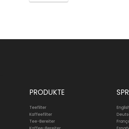
PRODUKTE
SP
Teefilter
Englis
Kaffeefilter
Deuts
Tee-Bereiter
França
Kaffee-Bereiter
Españ