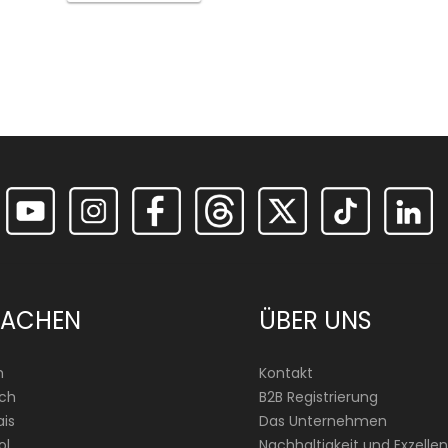
RACHEN
ÜBER UNS
h
Kontakt
ch
B2B Registrierung
is
Das Unternehmen
ol
Nachhaltigkeit und Exzellen