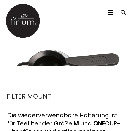
PRODUKTE
B2B
VIDEOS
SPRACHEN
FILTER MOUNT
Die wiederverwendbare Halterung ist
für Teefilter der Größe
M
und
ONE
CUP-