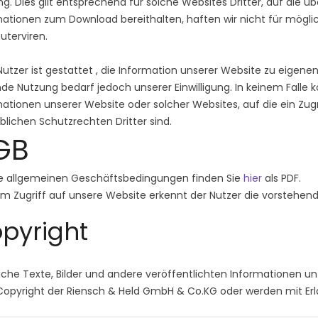
g. Dies gilt entsprechend für solche Websites Dritter, auf die über
mationen zum Download bereithalten, haften wir nicht für mögli
terviren.
utzer ist gestattet , die Information unserer Website zu eigen
e Nutzung bedarf jedoch unserer Einwilligung. In keinem Falle kö
ationen unserer Website oder solcher Websites, auf die ein Zugrif
lichen Schutzrechten Dritter sind.
GB
e allgemeinen Geschäftsbedingungen finden Sie
hier
als PDF.
em Zugriff auf unsere Website erkennt der Nutzer die vorstehe
pyright
che Texte, Bilder und andere veröffentlichten Informationen u
opyright der Riensch & Held GmbH & Co.KG oder werden mit Erla