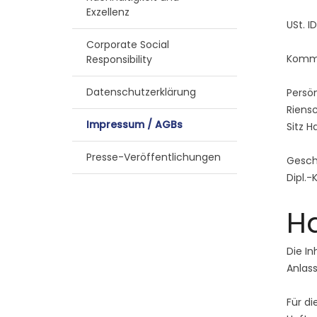
Exzellenz
USt. I
Corporate Social
Komma
Responsibility
Datenschutzerklärung
Persön
Riensc
Impressum / AGBs
Sitz 
Presse-Veröffentlichungen
Gesch
Dipl.-
H
Die In
Anlass
Für di