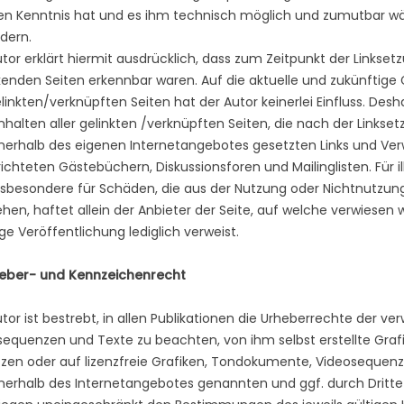
en Kenntnis hat und es ihm technisch möglich und zumutbar wäre
dern.
tor erklärt hiermit ausdrücklich, dass zum Zeitpunkt der Linksetz
kenden Seiten erkennbar waren. Auf die aktuelle und zukünftige 
linkten/verknüpften Seiten hat der Autor keinerlei Einfluss. Desha
Inhalten aller gelinkten /verknüpften Seiten, die nach der Linkset
nnerhalb des eigenen Internetangebotes gesetzten Links und Ve
ichteten Gästebüchern, Diskussionsforen und Mailinglisten. Für il
nsbesondere für Schäden, die aus der Nutzung oder Nichtnutzun
hen, haftet allein der Anbieter der Seite, auf welche verwiesen w
ige Veröffentlichung lediglich verweist.
heber- und Kennzeichenrecht
tor ist bestrebt, in allen Publikationen die Urheberrechte der 
sequenzen und Texte zu beachten, von ihm selbst erstellte Gr
tzen oder auf lizenzfreie Grafiken, Tondokumente, Videosequenz
innerhalb des Internetangebotes genannten und ggf. durch Dri