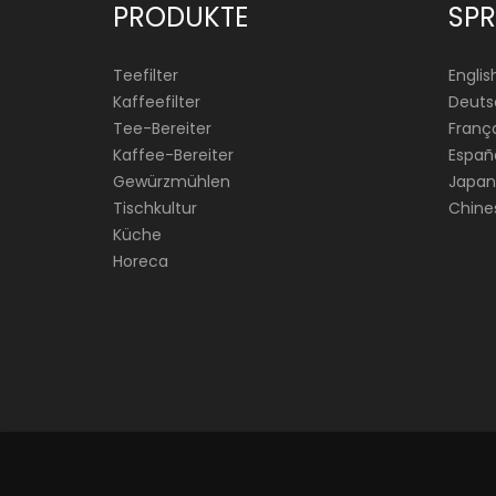
PRODUKTE
SP
Teefilter
Englis
Kaffeefilter
Deuts
Tee-Bereiter
França
Kaffee-Bereiter
Españ
Gewürzmühlen
Japan
Tischkultur
Chine
Küche
Horeca