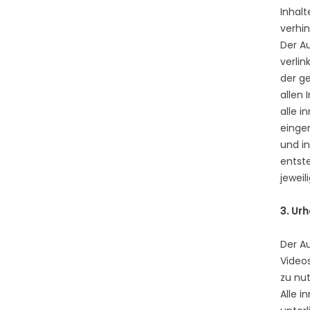
Inhalt
verhin
Der Au
verlin
der ge
allen 
alle i
einger
und i
entste
jeweil
3. Ur
Der Au
Video
zu nu
Alle 