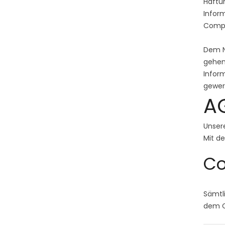
Haftun
Infor
Compu
Dem N
gehend
Inform
gewerb
A
Unser
Mit d
Co
Sämtli
dem C