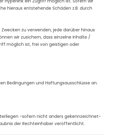
 Hyperlink ein Zugriff möglich ist. Sofern wir
che hieraus entstehende Schäden z.B. durch
en Zwecken zu verwenden, jede darüber hinaus
nnen wir zusichern, dass einzelne Inhalte /
f möglich ist, frei von geistigen oder
nden Bedingungen und Haftungsausschlüsse an.
nterliegen -sofern nicht anders gekennzeichnet-
ubnis der Rechteinhaber veröffentlicht.