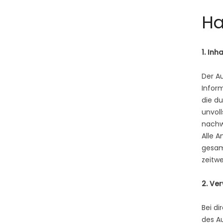
Ha
1. In
Der Au
Inform
die d
unvoll
nachwe
Alle A
gesam
zeitwe
2. Ver
Bei di
des Au