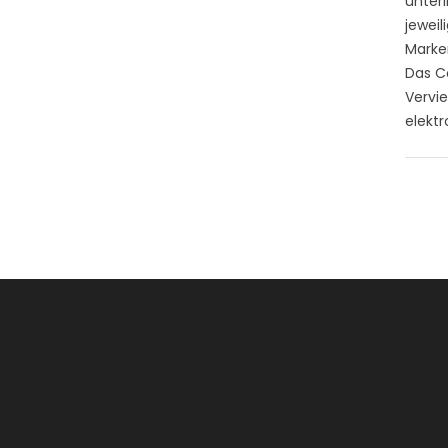
unter
jeweil
Marken
Das Co
Vervi
elektr