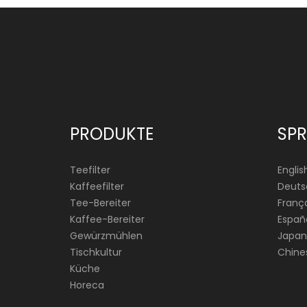
PRODUKTE
SP
Teefilter
Englis
Kaffeefilter
Deuts
Tee-Bereiter
França
Kaffee-Bereiter
Españ
Gewürzmühlen
Japan
Tischkultur
Chine
Küche
Horeca