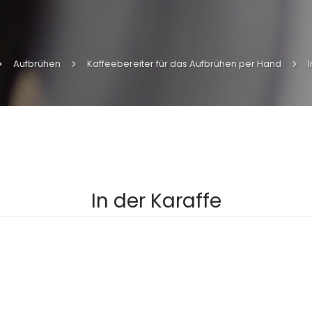
Aufbrühen
Kaffeebereiter für das Aufbrühen per Hand
I
In der Karaffe