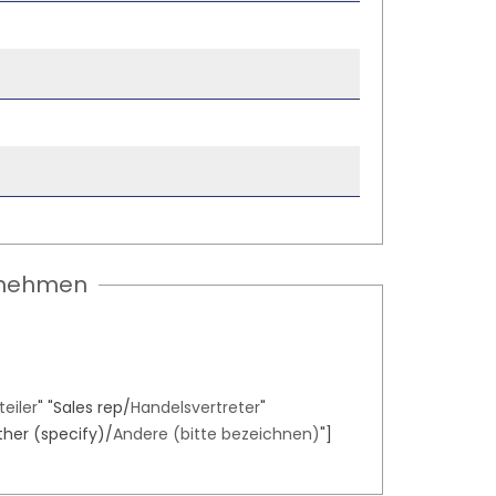
ernehmen
teiler
" "Sales rep/
Handelsvertreter
"
ther (specify)/
Andere (bitte bezeichnen)
"]