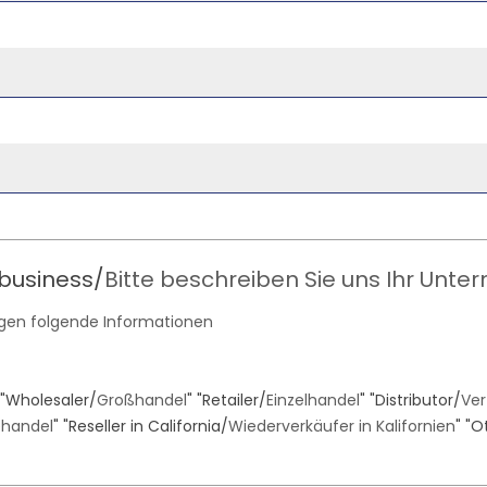
 business/
Bitte beschreiben Sie uns Ihr Unt
igen folgende Informationen
"Wholesaler/
Großhandel
" "Retailer/
Einzelhandel
" "Distributor/
Ver
ehandel
" "Reseller in California/
Wiederverkäufer in Kalifornien
" "O