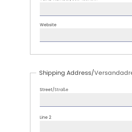
Website
Bitte
Shipping Address/
Versandadr
lasse
dieses
Feld
Street/
Straße
leer.
Line 2